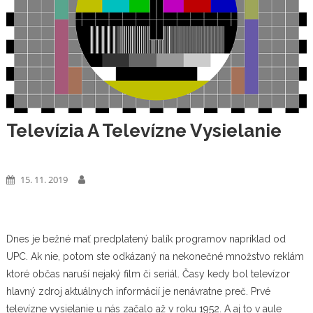
Televízia A Televízne Vysielanie
Elektro
15. 11. 2019
Dnes je bežné mať predplatený balík programov napríklad od
UPC. Ak nie, potom ste odkázaný na nekonečné množstvo reklám
ktoré občas naruší nejaký film či seriál. Časy kedy bol televízor
hlavný zdroj aktuálnych informácií je nenávratne preč. Prvé
televízne vysielanie u nás začalo až v roku 1952. A aj to v aule