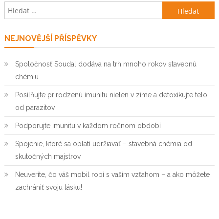
Vyhledávání
NEJNOVĚJŠÍ PŘÍSPĚVKY
Spoločnosť Soudal dodáva na trh mnoho rokov stavebnú
chémiu
Posilňujte prirodzenú imunitu nielen v zime a detoxikujte telo
od parazitov
Podporujte imunitu v každom ročnom období
Spojenie, ktoré sa oplatí udržiavať – stavebná chémia od
skutočných majstrov
Neuveríte, čo váš mobil robí s vaším vzťahom – a ako môžete
zachrániť svoju lásku!