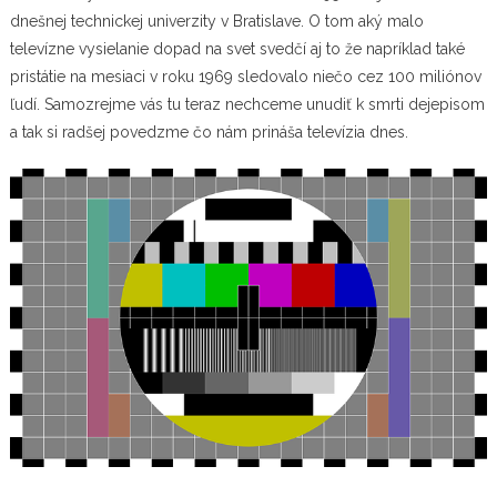
dnešnej technickej univerzity v Bratislave. O tom aký malo
televízne vysielanie dopad na svet svedčí aj to že napríklad také
pristátie na mesiaci v roku 1969 sledovalo niečo cez 100 miliónov
ľudí. Samozrejme vás tu teraz nechceme unudiť k smrti dejepisom
a tak si radšej povedzme čo nám prináša televízia dnes.