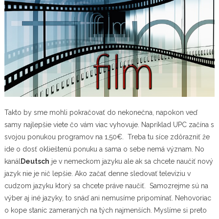
Takto by sme mohli pokračovať do nekonečna, napokon veď
samy najlepšie viete čo vám viac vyhovuje. Napríklad UPC začína s
svojou ponukou programov na 1,50€. Treba tu síce zdôrazniť že
ide o dosť oklieštenú ponuku a sama o sebe nemá význam. No
kanál
Deutsch
je v nemeckom jazyku ale ak sa chcete naučiť nový
jazyk nie je nič lepšie. Ako začať denne sledovať televíziu v
cudzom jazyku ktorý sa chcete práve naučiť. Samozrejme sú na
výber aj iné jazyky, to snáď ani nemusíme pripomínať. Nehovoriac
o kope staníc zameraných na tých najmenších. Myslíme si preto