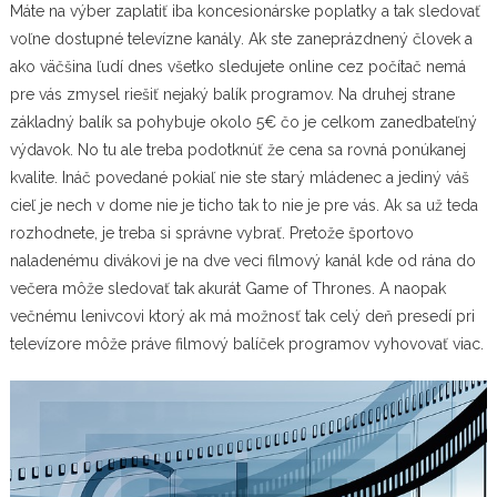
Máte na výber zaplatiť iba koncesionárske poplatky a tak sledovať
voľne dostupné televízne kanály. Ak ste zaneprázdnený človek a
ako väčšina ľudí dnes všetko sledujete online cez počítač nemá
pre vás zmysel riešiť nejaký balík programov. Na druhej strane
základný balík sa pohybuje okolo 5€ čo je celkom zanedbateľný
výdavok. No tu ale treba podotknúť že cena sa rovná ponúkanej
kvalite. Ináč povedané pokiaľ nie ste starý mládenec a jediný váš
cieľ je nech v dome nie je ticho tak to nie je pre vás. Ak sa už teda
rozhodnete, je treba si správne vybrať. Pretože športovo
naladenému divákovi je na dve veci filmový kanál kde od rána do
večera môže sledovať tak akurát Game of Thrones. A naopak
večnému lenivcovi ktorý ak má možnosť tak celý deň presedí pri
televízore môže práve filmový balíček programov vyhovovať viac.