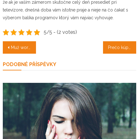
že ak je vaším zámerom skutočne celý deň presedieť pri
televízore, dnešná doba vám istotne praje a nieje na čo čakať s
výberom balíka programov ktorý vám najviac vyhovuje.
5/5 - (2 votes)
Navigace
Muž workoholik? Pomoc!
Prečo kúpiť Mazdu?
pro
PODOBNÉ PŘÍSPĚVKY
příspěvek