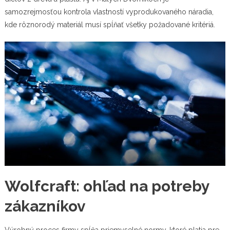
samozrejmosťou kontrola vlastností vyprodukovaného náradia,
kde rôznorodý materiál musí spĺňať všetky požadované kritériá.
Wolfcraft: ohľad na potreby
zákazníkov
Výrobný proces firmy spĺňa priemyselné normy, ktoré platia pre