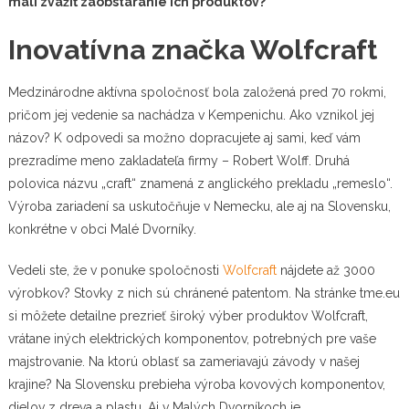
mali zvážiť zaobstaranie ich produktov?
Inovatívna značka Wolfcraft
Medzinárodne aktívna spoločnosť bola založená pred 70 rokmi,
pričom jej vedenie sa nachádza v Kempenichu. Ako vznikol jej
názov? K odpovedi sa možno dopracujete aj sami, keď vám
prezradíme meno zakladateľa firmy – Robert Wolff. Druhá
polovica názvu „craft“ znamená z anglického prekladu „remeslo“.
Výroba zariadení sa uskutočňuje v Nemecku, ale aj na Slovensku,
konkrétne v obci Malé Dvorníky.
Vedeli ste, že v ponuke spoločnosti
Wolfcraft
nájdete až 3000
výrobkov? Stovky z nich sú chránené patentom. Na stránke tme.eu
si môžete detailne prezrieť široký výber produktov Wolfcraft,
vrátane iných elektrických komponentov, potrebných pre vaše
majstrovanie. Na ktorú oblasť sa zameriavajú závody v našej
krajine? Na Slovensku prebieha výroba kovových komponentov,
dielov z dreva a plastu. Aj v Malých Dvorníkoch je