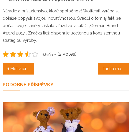
Náradie a príslušenstvo, ktoré spoločnosť Wolfcraft vyrába sa
dokáže popýšiť svojou inovatívnosťou. Svedčí o tom aj fakt, že
počas svojej kariéry získala víťazstvo v súťaži „German Brand
Award 2017“. Značka tiež disponuje ucelenou a konzistentnou
stratégiou výroby.
3.5/5 - (2 votes)
Navigace
Motivácia personálnych zdrojov v podniku
Tantra massage – new experience
pro
PODOBNÉ PŘÍSPĚVKY
příspěvek