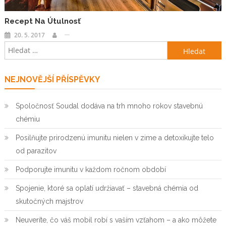
Recept Na Útulnosť
20. 5. 2017
Vyhledávání
NEJNOVĚJŠÍ PŘÍSPĚVKY
Spoločnosť Soudal dodáva na trh mnoho rokov stavebnú
chémiu
Posilňujte prirodzenú imunitu nielen v zime a detoxikujte telo
od parazitov
Podporujte imunitu v každom ročnom období
Spojenie, ktoré sa oplatí udržiavať – stavebná chémia od
skutočných majstrov
Neuveríte, čo váš mobil robí s vaším vzťahom – a ako môžete