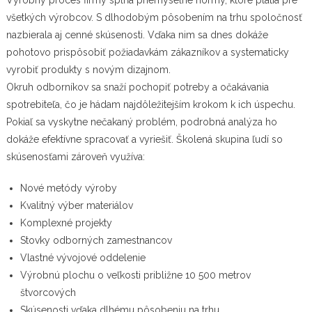
všetkých výrobcov. S dlhodobým pôsobením na trhu spoločnosť
nazbierala aj cenné skúsenosti. Vďaka nim sa dnes dokáže
pohotovo prispôsobiť požiadavkám zákazníkov a systematicky
vyrobiť produkty s novým dizajnom.
Okruh odborníkov sa snaží pochopiť potreby a očakávania
spotrebiteľa, čo je hádam najdôležitejším krokom k ich úspechu.
Pokiaľ sa vyskytne nečakaný problém, podrobná analýza ho
dokáže efektívne spracovať a vyriešiť. Školená skupina ľudí so
skúsenosťami zároveň využíva:
Nové metódy výroby
Kvalitný výber materiálov
Komplexné projekty
Stovky odborných zamestnancov
Vlastné vývojové oddelenie
Výrobnú plochu o veľkosti približne 10 500 metrov
štvorcových
Skúsenosti vďaka dlhému pôsobeniu na trhu