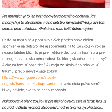
Pre mnohých je to len bežná návšteva bežného obchodu. Pre
mnohých je to ale spomienka na detstvo, nemyslíte? Veď práve tam
sme sa pred začiatkom školského roka tešili úplne najviac.
Často sa nám s nákupom školských potrieb spája nielen
spomienka na detstvo, ale aj spomienka na to, že školský rok sa
nezadržateľne blíži. To je pre niektoré deti totálna kalamita a pre
druhé je to zase skutočná radosť. Ku ktorej skupine ste patrili vy?
A ako na tom sú vaše deti? Ak majú zo školského roka veľkú
traumu, prečo nevyskúšate zobrať
https://www.linguee.com/slovak-
english/translation/nakupovanie.html
vaše dieťa práve sem?
Nikdy neviete, ako to na neho zapôsobí.
Nakupovanie pier a zošitov je pre niekoho relax ešte aj teraz, keď už
na žiadnu školu nechodí alebo keď chodí ešte aj na vysokú školu.