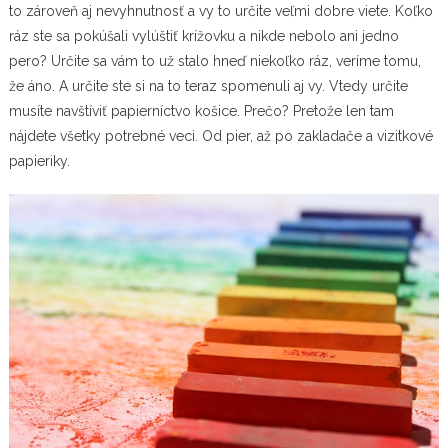
to zároveň aj nevyhnutnosť a vy to určite veľmi dobre viete. Koľko
ráz ste sa pokúšali vylúštiť krížovku a nikde nebolo ani jedno
pero? Určite sa vám to už stalo hneď niekoľko ráz, veríme tomu,
že áno. A určite ste si na to teraz spomenuli aj vy. Vtedy určite
musíte navštíviť
papierníctvo košice
. Prečo? Pretože len tam
nájdete všetky potrebné veci. Od pier, až po zakladače a vizitkové
papieriky.