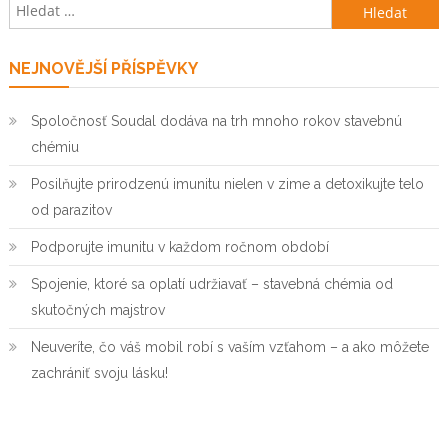
Vyhledávání
NEJNOVĚJŠÍ PŘÍSPĚVKY
Spoločnosť Soudal dodáva na trh mnoho rokov stavebnú
chémiu
Posilňujte prirodzenú imunitu nielen v zime a detoxikujte telo
od parazitov
Podporujte imunitu v každom ročnom období
Spojenie, ktoré sa oplatí udržiavať – stavebná chémia od
skutočných majstrov
Neuveríte, čo váš mobil robí s vaším vzťahom – a ako môžete
zachrániť svoju lásku!