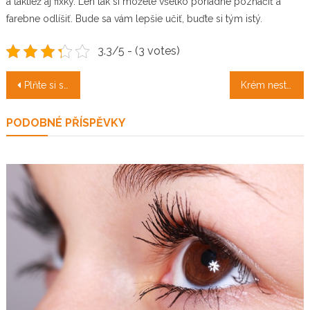
a taktiež aj fixky. Len tak si môžete všetko poriadne poznačiť a
farebne odlíšiť. Bude sa vám lepšie učiť, buďte si tým istý.
3.3/5 - (3 votes)
Navigace
Plňte si sny z detstva
Krém nestačí
pro
PODOBNÉ PŘÍSPĚVKY
příspěvek