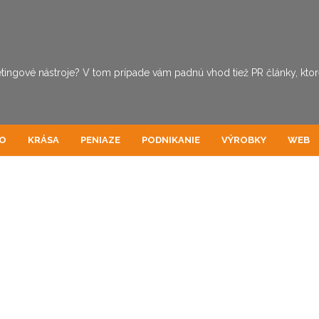
tingové nástroje? V tom prípade vám padnú vhod tiež PR články, ktoré 
O
KRÁSA
PENIAZE
PODNIKANIE
VÝROBKY
WEB