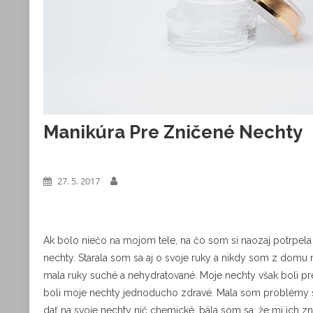
Manikúra Pre Zničené Nechty
Výrobky
27. 5. 2017
Ak bolo niečo na mojom tele, na čo som si naozaj potrpela 
nechty. Starala som sa aj o svoje ruky a nikdy som z do
mala ruky suché a nehydratované. Moje nechty však boli pre
boli moje nechty jednoducho zdravé. Mala som problémy s
dať na svoje nechty nič chemické, bála som sa, že mi ich zni