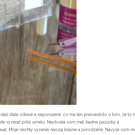
tali stále zdravé a neporušené, čo ma len presvedčilo o tom, že to n
ude vyzerať príliš umelo. Nechcela som mať žiadne pazúriky a
vať. Moje nechty vyzerali naozaj krásne a prirodzene. Navyše som m