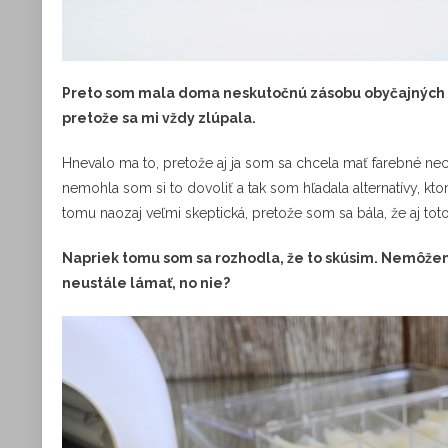
Preto som mala doma neskutočnú zásobu obyčajných fa
pretože sa mi vždy zlúpala.
Hnevalo ma to, pretože aj ja som sa chcela mať farebné nech
nemohla som si to dovoliť a tak som hľadala alternatívy, kt
tomu naozaj veľmi skeptická, pretože som sa bála, že aj tot
Napriek tomu som sa rozhodla, že to skúsim. Nemôžem p
neustále lámať, no nie?