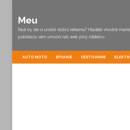
Meu
Radi by ste si urobili dobrú reklamu? Hľadáte vhodné marke
publikáciu vám umožní náš web plný čitateľov.
AUTO MOTO
BÝVANIE
CESTOVANIE
ELEKTR