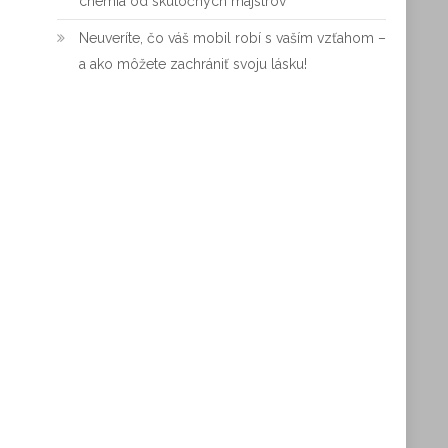
chémia od skutočných majstrov
Neuveríte, čo váš mobil robí s vaším vzťahom –
a ako môžete zachrániť svoju lásku!