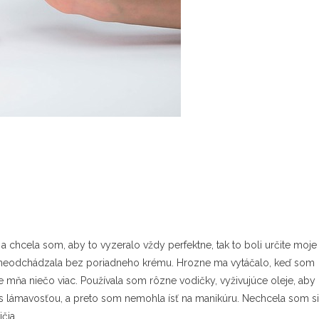
a chcela som, aby to vyzeralo vždy perfektne, tak to boli určite moje
mu neodchádzala bez poriadneho krému. Hrozne ma vytáčalo, keď som
 mňa niečo viac. Používala som rôzne vodičky, vyživujúce oleje, aby
 lámavosťou, a preto som nemohla ísť na manikúru. Nechcela som si
čia.