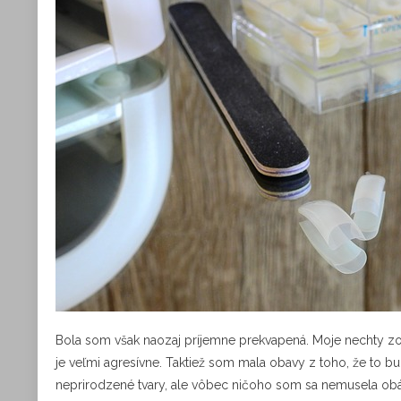
Bola som však naozaj príjemne prekvapená. Moje nechty zos
je veľmi agresívne. Taktiež som mala obavy z toho, že to b
neprirodzené tvary, ale vôbec ničoho som sa nemusela obá