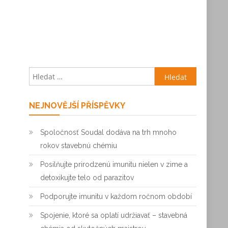
Vyhledávání
NEJNOVĚJŠÍ PŘÍSPĚVKY
Spoločnosť Soudal dodáva na trh mnoho
rokov stavebnú chémiu
Posilňujte prirodzenú imunitu nielen v zime a
detoxikujte telo od parazitov
Podporujte imunitu v každom ročnom období
Spojenie, ktoré sa oplatí udržiavať – stavebná