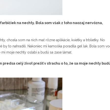
rbičiek na nechty. Bola som však z toho naozaj nervózna,
ty, chcela som na nich mať rôzne aplikácie, kvietky a trblietky. No
oré by to nahradili. Nakoniec mi kamoška poradila
gel lak
. Bola som vo
o mi moje nechty oslabí a budú sa zase lámať.
redsa celý život prežiť v strachu o to, že sa moje nechty bud