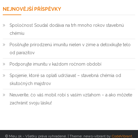
NEJNOVĚJŠÍ PŘÍSPĚVKY
Spoločnosť Soudal dodáva na trh mnoho rokov stavebnú
chémiu
Posilňujte prirodzenú imunitu nielen v zime a detoxikujte telo
od parazitov
Podporujte imunitu v každom ročnom období
Spojenie, ktoré sa oplatí udržiavať – stavebná chémia od
skutočných majstrov
Neuveríte, čo váš mobil robí s vaším vzťahom – a ako môžete
zachrániť svoju lásku!
© Meu.sk - Všetky práva vyhradené.
|
Theme: news-vibrant by
CodeVibrant
.