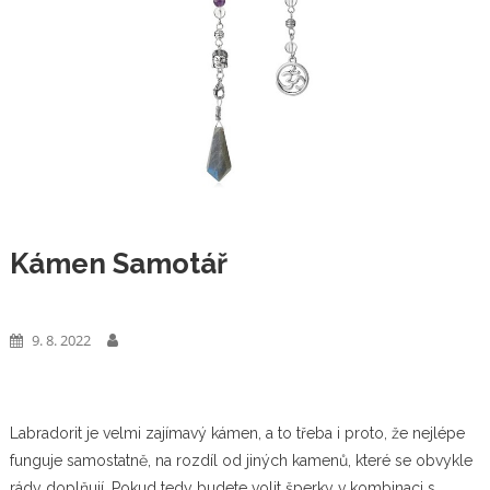
Kámen Samotář
Výrobky
9. 8. 2022
Labradorit je velmi zajímavý kámen, a to třeba i proto, že nejlépe
funguje samostatně, na rozdíl od jiných kamenů, které se obvykle
rády doplňují. Pokud tedy budete volit šperky v kombinaci s