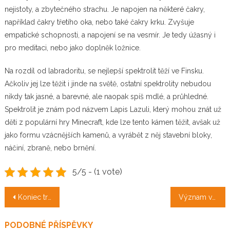
nejistoty, a zbytečného strachu. Je napojen na některé čakry,
například čakry třetího oka, nebo také čakry krku. Zvyšuje
empatické schopnosti, a napojení se na vesmír. Je tedy úžasný i
pro meditaci, nebo jako doplněk ložnice.
Na rozdíl od labradoritu, se nejlepší spektrolit těží ve Finsku.
Ačkoliv jej lze těžit i jinde na světě, ostatní spektrolity nebudou
nikdy tak jasné, a barevné, ale naopak spíš mdlé, a průhledné.
Spektrolit je znám pod názvem Lapis Lazuli, který mohou znát už
děti z populární hry Minecraft, kde lze tento kámen těžit, avšak už
jako formu vzácnějších kamenů, a vyrábět z něj stavební bloky,
náčiní, zbraně, nebo brnění.
5/5 - (1 vote)
Navigace
Koniec trápenia s nepríjemnými aftami
Význam verejného sektora
pro
PODOBNÉ PŘÍSPĚVKY