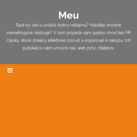
Meu
Radi by ste si urobili dobrú reklamu? Hľadáte vhodné
marketingové nástroje? V tom prípade vám padnú vhod tiež PR
články, ktoré dokážu efektívne osloviť a inšpirovať k nákupu. Ich
publikáciu vám umožní náš web plný čitateľov.