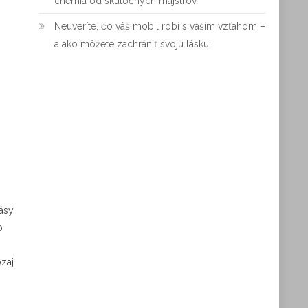
chémia od skutočných majstrov
Neuveríte, čo váš mobil robí s vaším vzťahom –
a ako môžete zachrániť svoju lásku!
rásy
o
ozaj