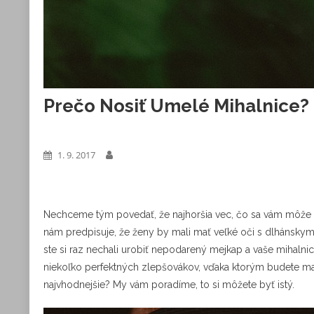
Prečo Nosiť Umelé Mihalnice?
Výrobky
1. 9. 2017
Nechceme tým povedať, že najhoršia vec, čo sa vám môže v živ
nám predpisuje, že ženy by mali mať veľké oči s dlhánskymi
ste si raz nechali urobiť nepodarený mejkap a vaše mihalnic
niekoľko perfektných zlepšovákov, vďaka ktorým budete mať 
najvhodnejšie? My vám poradíme, to si môžete byť istý.