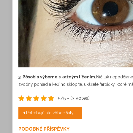
3.
Pôsobia výborne s každým líčením.
Nič tak nepodčiark
zvodný pohľad a keď ho sklopíte, ukážete farbičky, ktoré má
5/5 - (3 votes)
Navigace
Potrebujú ale vôbec šaty
pro
PODOBNÉ PŘÍSPĚVKY