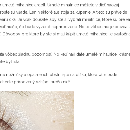
to
umelé mihalnice ardell
. Umelé mihalnice môžete vidieť naozaj
ste sú všade. Len niektoré ale stoja za kúpenie. A tieto sú práve tie
u oka. Je však dôležité, aby ste si vybrali mihalnice, ktoré sú pre v
ať niečo, čo bude vyzerať neprirodzene. No to vôbec nie je pravda.
 Dôvodov, pre ktoré by ste si mali kúpiť umelé mihalnice, je skutočn
ta vôbec žiadnu pozornosť. No keď naň dáte umelé mihalnice, krásn
e byť istá.
rte nožničky a opatrne ich obstrihajte na dĺžku, ktorá vám bude
k chcete prirodzený vzhľad, prečo nie?