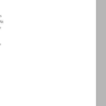
ás
 Ak
e
e