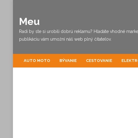
Meu
Radi by ste si urobili dobrú reklamu? Hľadáte vhodné marke
publikáciu vám umožní náš web plný čitateľov.
AUTO MOTO
BÝVANIE
CESTOVANIE
ELEKTR