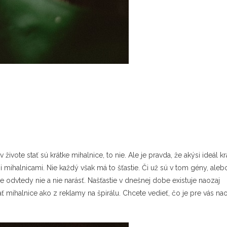
ote stať sú krátke mihalnice, to nie. Ale je pravda, že akýsi ideál k
 mihalnicami. Nie každý však má to šťastie. Či už sú v tom gény, aleb
e odvtedy nie a nie narásť. Našťastie v dnešnej dobe existuje naozaj
mihalnice ako z reklamy na špirálu. Chcete vedieť, čo je pre vás na