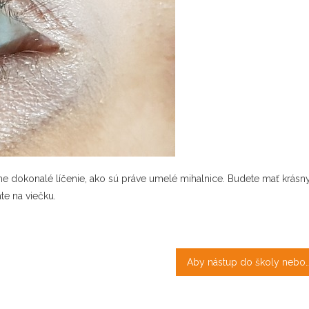
ne dokonalé líčenie, ako sú práve umelé mihalnice. Budete mať krásn
te na viečku.
Aby nástup do školy nebol