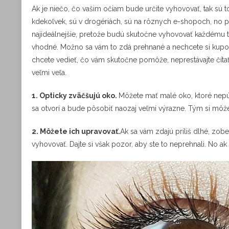
Ak je niečo, čo vašim očiam bude určite vyhovovať, tak sú 
kdekoľvek, sú v drogériách, sú na rôznych e-shopoch, no pro
najideálnejšie, pretože budú skutočne vyhovovať každému tvar
vhodné. Možno sa vám to zdá prehnané a nechcete si kupov
chcete vedieť, čo vám skutočne pomôže, neprestávajte čítať.
veľmi veľa.
1.
Opticky zväčšujú oko.
Môžete mať malé oko, ktoré nepú
sa otvorí a bude pôsobiť naozaj veľmi výrazne. Tým si môžet
2.
Môžete ich upravovať.
Ak sa vám zdajú príliš dlhé, zobe
vyhovovať. Dajte si však pozor, aby ste to neprehnali. No a