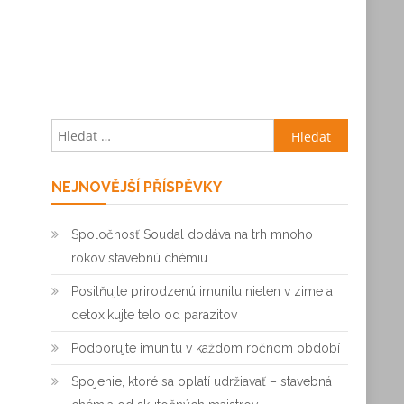
Vyhledávání
NEJNOVĚJŠÍ PŘÍSPĚVKY
Spoločnosť Soudal dodáva na trh mnoho
rokov stavebnú chémiu
Posilňujte prirodzenú imunitu nielen v zime a
detoxikujte telo od parazitov
Podporujte imunitu v každom ročnom období
Spojenie, ktoré sa oplatí udržiavať – stavebná