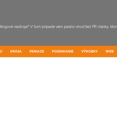
tingové nástroje? V tom prípade vám padnú vhod tiež PR články, ktoré 
O
KRÁSA
PENIAZE
PODNIKANIE
VÝROBKY
WEB