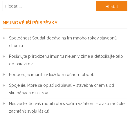
Vyhledávání
NEJNOVĚJŠÍ PŘÍSPĚVKY
Spoločnosť Soudal dodáva na trh mnoho rokov stavebnú
chémiu
Posilňujte prirodzenú imunitu nielen v zime a detoxikujte telo
od parazitov
Podporujte imunitu v každom ročnom období
Spojenie, ktoré sa oplatí udržiavať – stavebná chémia od
skutočných majstrov
Neuveríte, čo váš mobil robí s vaším vzťahom – a ako môžete
zachrániť svoju lásku!