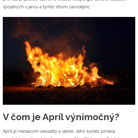
spojených s jarou a týmto dňom čarodejníc.
V čom je Apríl výnimočný?
Apríl je mesiacom sexuality a vášne. Jeho koniec prináša