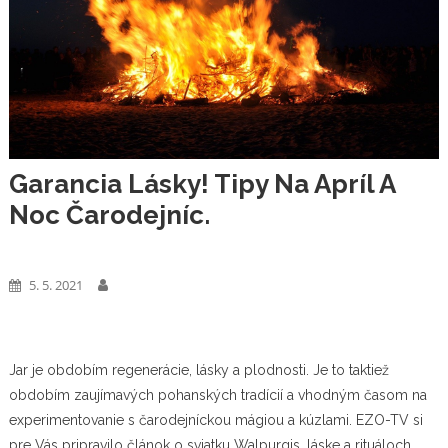
Garancia Lásky! Tipy Na Apríl A
Noc Čarodejníc.
Podnikanie
5. 5. 2021
Jar je obdobím regenerácie, lásky a plodnosti. Je to taktiež
obdobím zaujímavých pohanských tradícií a vhodným časom na
experimentovanie s čarodejníckou mágiou a kúzlami. EZO-TV si
pre Vás pripravilo článok o sviatku Walpurgis, láske a rituáloch