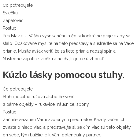
Čo potrebujete:
Sviečku
Zapaľovač
Postup:
Predstavte si Vášho vysnívaného a čo si konkrétne prajete aby sa
stalo. Opakovane myslite na tieto predstavy a sústreďte sa na Vaše
prianie. Musíte avšak veriť, že sa tieto priania naozaj splnia.
Následne zapáľte sviečku a nechajte ju celú zhorieť.
Kúzlo lásky pomocou stuhy.
Čo potrebujete:
Stuhu, ideálne ružovú alebo červenú
2 párne objekty – rukavice, náušnice, spony
Postup:
Začnite viazaním Vami zvolených predmetov. Každý večer ich
zviažte o niečo viac, a predstavujte si, že čím viac sú tieto objekty
pri sebe, tým bližšie je k Vám potenciálny partner.