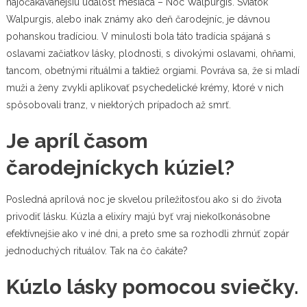
najočakávanejšiu udalosť mesiaca –
Noc Walpurgis.
Sviatok
Walpurgis, alebo inak známy ako deň čarodejníc, je dávnou
pohanskou tradíciou. V minulosti bola táto tradícia spájaná s
oslavami začiatkov lásky, plodnosti, s divokými oslavami, ohňami,
tancom, obetnými rituálmi a taktiež orgiami. Povráva sa, že si mladí
muži a ženy zvykli aplikovať psychedelické krémy, ktoré v nich
spôsobovali tranz, v niektorých prípadoch až smrť.
Je apríl časom
čarodejníckych kúziel?
Posledná aprílová noc je skvelou príležitosťou ako si do života
privodiť lásku. Kúzla a elixíry majú byť vraj niekoľkonásobne
efektívnejšie ako v iné dni, a preto sme sa rozhodli zhrnúť zopár
jednoduchých rituálov. Tak na čo čakáte?
Kúzlo lásky pomocou sviečky.