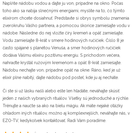
Naplňte nádobu vodou a dajte ju von, prípadne na okno. Počas
toho ako sa nabíja slnečnými energiami, myslite na to, čo týmto
elixírom chcete dosiahnuť. Predstavte si obrys symbolu znamenia
zverokruhu Vášho partnera, a pomocou škorice zamiešajte vodu v
nádobe. Následne do nej vložte číry kremeň a opäť zamiešajte.
Vodu zamiešajte 8-krát v smere hodinových ručičiek. Číslo 8 je
často spájané s planétou Venuša, a smer hodinových ručičiek
dodáva Vášmu elixíru pozitívnu energiu. S príchodom večera,
nahraďte kryštál ružovým kremeňom a opäť 8-krát zamiešajte.
Nádobu nechajte von, prípadne opäť na okne. Ráno, keď je už
elixír plne nabitý, dajte nádobu pod posteľ, kde ju aj necháte.
Či ste si už lásku našli alebo ešte len hľadáte, neváhajte skúsiť
jeden z našich vybraných rituálov. Všetky sú jednoduché a rýchle.
Trénujte a naučte sa ako na bielu mágiu. Ak máte nejaké otázky
ohľadom iných rituálov, možno aj komplexnejších, neváhajte nás, v
EZO-TV
, kedykoľvek kontaktovať. Radi Vám poradíme.