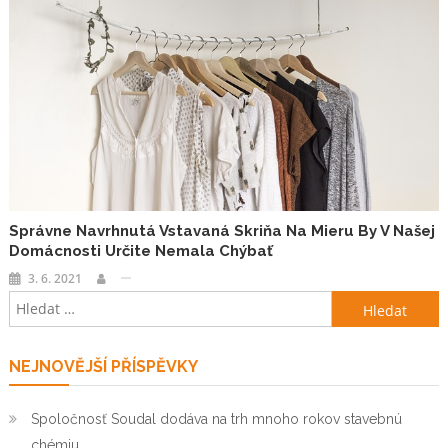
Správne Navrhnutá Vstavaná Skriňa Na Mieru By V Našej
Domácnosti Určite Nemala Chýbať
3. 6. 2021
Vyhledávání
NEJNOVĚJŠÍ PŘÍSPĚVKY
Spoločnosť Soudal dodáva na trh mnoho rokov stavebnú
chémiu