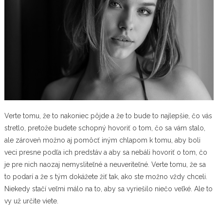
Verte tomu, že to nakoniec pôjde a že to bude to najlepšie, čo vás
stretlo, pretože budete schopný hovoriť o tom, čo sa vám stalo,
ale zároveň možno aj pomôcť iným chlapom k tomu, aby boli
veci presne podľa ich predstáv a aby sa nebáli hovoriť o tom, čo
je pre nich naozaj nemysliteľné a neuveriteľné. Verte tomu, že sa
to podarí a že s tým dokážete žiť tak, ako ste možno vždy chceli.
Niekedy stačí veľmi málo na to, aby sa vyriešilo niečo veľké. Ale to
vy už určite viete.