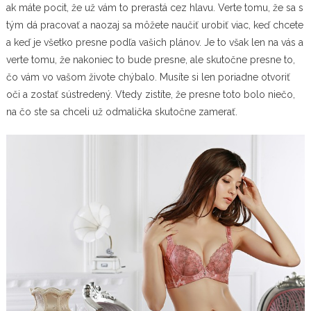
ak máte pocit, že už vám to prerastá cez hlavu. Verte tomu, že sa s
tým dá pracovať a naozaj sa môžete naučiť urobiť viac, keď chcete
a keď je všetko presne podľa vašich plánov. Je to však len na vás a
verte tomu, že nakoniec to bude presne, ale skutočne presne to,
čo vám vo vašom živote chýbalo. Musíte si len poriadne otvoriť
oči a zostať sústredený. Vtedy zistíte, že presne toto bolo niečo,
na čo ste sa chceli už odmalička skutočne zamerať.