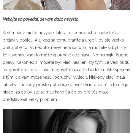
Nebojte sa povedať, že vám dačo nevyšlo
Keď mužovi niečo nevyjde, tak sa to jednoducho najčastejšie
prejaví v posteli. A aj keď sa tomu bránite a urobili by ste všetko
preto, aby to tak nebolo, nevyhnete sa tomu a môžete si byť istý,
že nakoniec vám to môže aj prerásť cez hlavu. No nemajte žiadne
obavy. Nakoniec si môžete byť viac, než len istý tým, že veci budú
fungovať presne tak, ako fungovať majú a že budete určite spojený
s tým, čo vám môže vašu „poruchu“ vyliečiť. Niekedy stačí malá
tabletka, inokedy proste potrebujete oveľa viac, ale určite to nie je
niečo, za čo by ste sa mali hanbiť a čo by pre vás malo
predstavovať veľký problém.