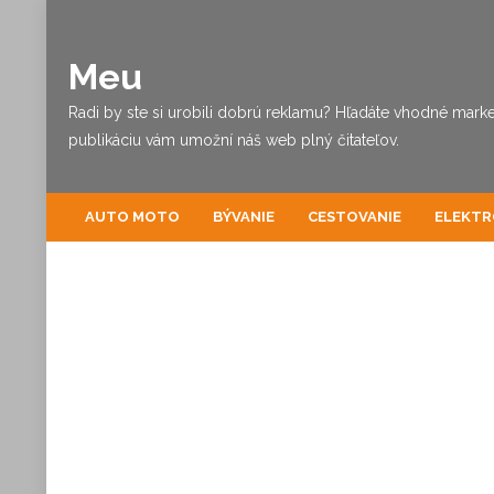
Meu
Radi by ste si urobili dobrú reklamu? Hľadáte vhodné marke
publikáciu vám umožní náš web plný čitateľov.
AUTO MOTO
BÝVANIE
CESTOVANIE
ELEKTR