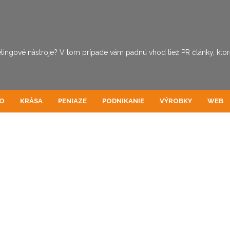
tingové nástroje? V tom prípade vám padnú vhod tiež PR články, ktoré 
O
KRÁSA
PENIAZE
PODNIKANIE
VÝROBKY
WEB