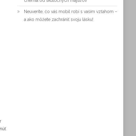
chémia od skutočných majstrov
Neuveríte, čo váš mobil robí s vaším vzťahom –
a ako môžete zachrániť svoju lásku!
r
hnúť