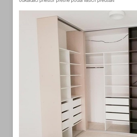
odkladací priestor presne podľa vašich predstáv.