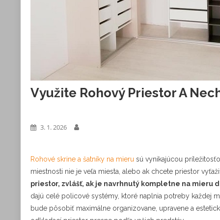
Využite Rohový Priestor A Nech
Výrobky
3. 1. 2026
Rohové skrine a šatníky na mieru
sú vynikajúcou príležitosťo
miestnosti nie je veľa miesta, alebo ak chcete priestor vyť
priestor, zvlášť, ak je navrhnutý kompletne na mieru d
dajú celé policové systémy, ktoré naplnia potreby každej mi
bude pôsobiť maximálne organizovane, upravene a esteticky.