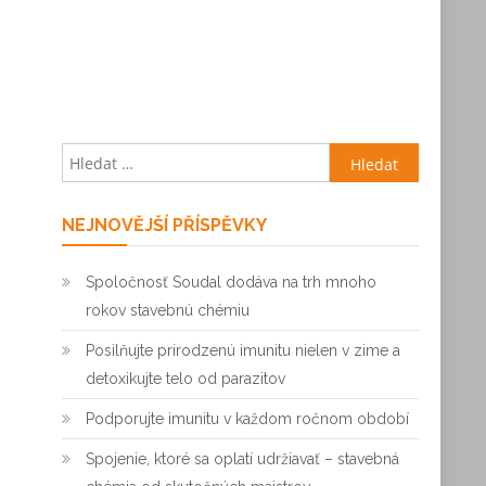
Vyhledávání
NEJNOVĚJŠÍ PŘÍSPĚVKY
Spoločnosť Soudal dodáva na trh mnoho
rokov stavebnú chémiu
Posilňujte prirodzenú imunitu nielen v zime a
detoxikujte telo od parazitov
Podporujte imunitu v každom ročnom období
Spojenie, ktoré sa oplatí udržiavať – stavebná