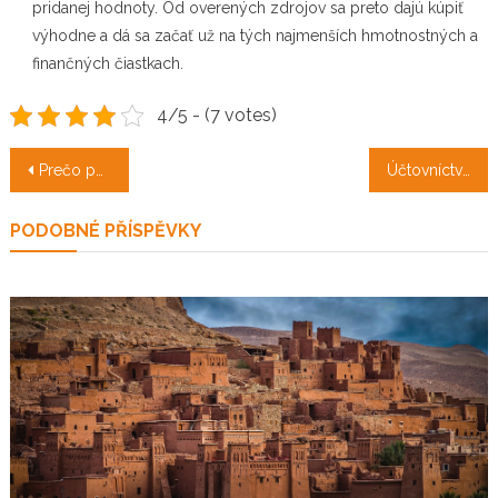
pridanej hodnoty. Od overených zdrojov sa preto dajú kúpiť
výhodne a dá sa začať už na tých najmenších hmotnostných a
finančných čiastkach.
4/5 - (7 votes)
Navigace
Prečo peniaze investovať do niečoho cenného?
Účtovníctvo Bratislava a jeho úlohy v podnikaní
pro
PODOBNÉ PŘÍSPĚVKY
příspěvek