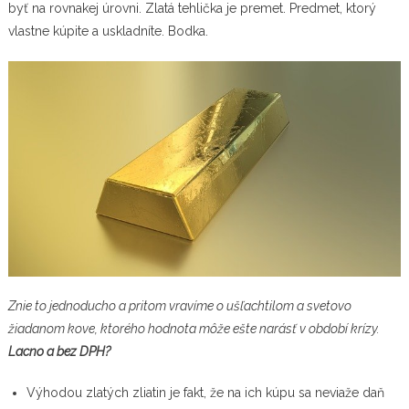
byť na rovnakej úrovni. Zlatá tehlička je premet. Predmet, ktorý
vlastne kúpite a uskladníte. Bodka.
Znie to jednoducho a pritom vravíme o ušľachtilom a svetovo
žiadanom kove, ktorého hodnota môže ešte narásť v období krízy.
Lacno a bez DPH?
Výhodou zlatých zliatin je fakt, že na ich kúpu sa neviaže daň