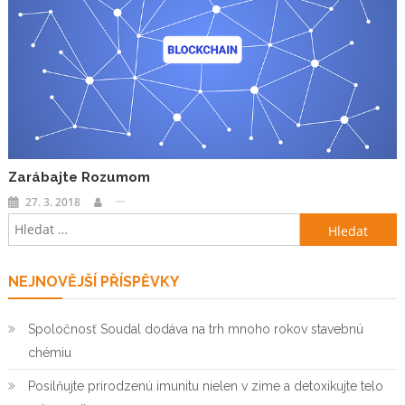
Zarábajte Rozumom
27. 3. 2018
Vyhledávání
NEJNOVĚJŠÍ PŘÍSPĚVKY
Spoločnosť Soudal dodáva na trh mnoho rokov stavebnú
chémiu
Posilňujte prirodzenú imunitu nielen v zime a detoxikujte telo