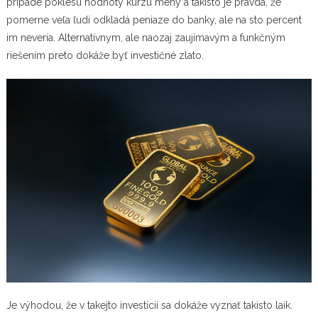
prípade poklesu hodnoty kurzu meny a takisto je pravda, že
pomerne veľa ľudí odkladá peniaze do banky, ale na sto percent
im neveria. Alternatívnym, ale naozaj zaujímavým a funkčným
riešením preto dokáže byť
investičné zlato
.
Je výhodou, že v takejto investícii sa dokáže vyznať takisto laik.