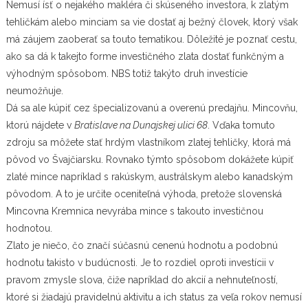
Nemusí ísť o nejakého makléra či skúseného investora, k zlatým
tehličkám alebo minciam sa vie dostať aj bežný človek, ktorý však
má záujem zaoberať sa touto tematikou. Dôležité je poznať cestu,
ako sa dá k takejto forme investičného zlata dostať funkčným a
výhodným spôsobom.
NBS
totiž takýto druh investície
neumožňuje.
Dá sa ale kúpiť cez špecializovanú a overenú predajňu. Mincovňu,
ktorú nájdete v
Bratislave na Dunajskej ulici 68
. Vďaka tomuto
zdroju sa môžete stať hrdým vlastníkom zlatej tehličky, ktorá má
pôvod vo Švajčiarsku. Rovnako týmto spôsobom dokážete kúpiť
zlaté mince napríklad s rakúskym, austrálskym alebo kanadským
pôvodom. A to je určite oceniteľná výhoda, pretože slovenská
Mincovna Kremnica
nevyrába mince s takouto investičnou
hodnotou.
Zlato je niečo, čo značí súčasnú cenenú hodnotu a podobnú
hodnotu takisto v budúcnosti. Je to rozdiel oproti investícii v
pravom zmysle slova, čiže napríklad do akcií a nehnuteľností,
ktoré si žiadajú pravidelnú aktivitu a ich status za veľa rokov nemusí