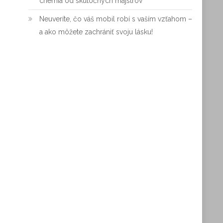
chémia od skutočných majstrov
Neuveríte, čo váš mobil robí s vaším vzťahom –
a ako môžete zachrániť svoju lásku!