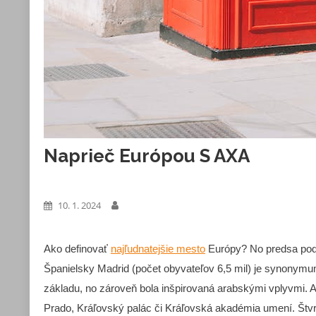
Naprieč Európou S AXA
Peniaze
10. 1. 2024
Ako definovať
najľudnatejšie mesto
Európy? No predsa podľ
Španielsky Madrid (počet obyvateľov 6,5 mil) je synonymum
základu, no zároveň bola inšpirovaná arabskými vplyvmi. 
Prado, Kráľovský palác či Kráľovská akadémia umení. Štvr