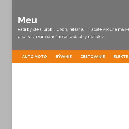
Meu
Radi by ste si urobili dobrú reklamu? Hľadáte vhodné marke
publikáciu vám umožní náš web plný čitateľov.
AUTO MOTO
BÝVANIE
CESTOVANIE
ELEKTR