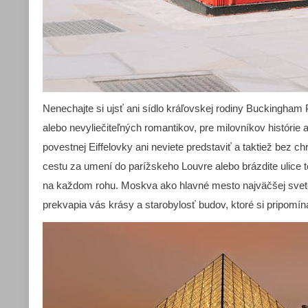
Nenechajte si ujsť ani sídlo kráľovskej rodiny Buckingham 
alebo nevyliečiteľných romantikov, pre milovníkov histórie a
povestnej Eiffelovky ani neviete predstaviť a taktiež bez 
cestu za umení do parížskeho Louvre alebo brázdite ulice 
na každom rohu. Moskva ako hlavné mesto najväčšej svetovej
prekvapia vás krásy a starobylosť budov, ktoré si pripomín