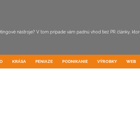
tingové nástroje? V tom prípade vám padnú vhod tiež PR články, ktoré 
O
KRÁSA
PENIAZE
PODNIKANIE
VÝROBKY
WEB