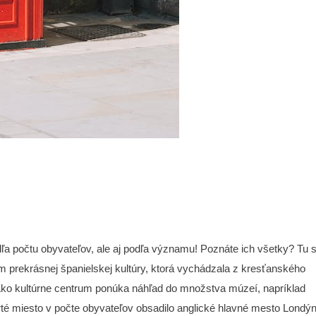
a počtu obyvateľov, ale aj podľa významu! Poznáte ich všetky? Tu s
 prekrásnej španielskej kultúry, ktorá vychádzala z kresťanského
Ako kultúrne centrum ponúka náhľad do množstva múzeí, napríklad
té miesto v počte obyvateľov obsadilo anglické hlavné mesto Londýn