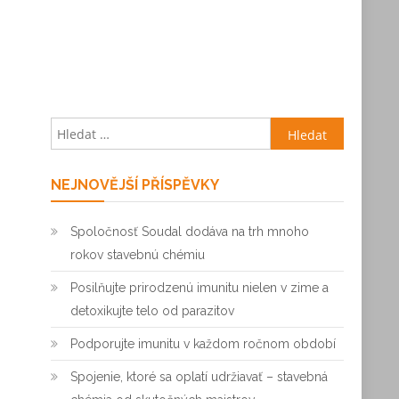
Vyhledávání
NEJNOVĚJŠÍ PŘÍSPĚVKY
Spoločnosť Soudal dodáva na trh mnoho
rokov stavebnú chémiu
Posilňujte prirodzenú imunitu nielen v zime a
detoxikujte telo od parazitov
Podporujte imunitu v každom ročnom období
Spojenie, ktoré sa oplatí udržiavať – stavebná