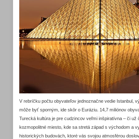
V rebríčku počtu obyvateľov jednoznačne vedie Istanbul, v
môže byť sporným, ide skôr o Euráziu. 14,7 miliónov obyv
Turecká kultúra je pre cudzincov veľmi inšpiratívna – či už
kozmopolitné miesto, kde sa stretá západ s východom a vy
historických budovách, ktoré vás svojou atmosférou doslov