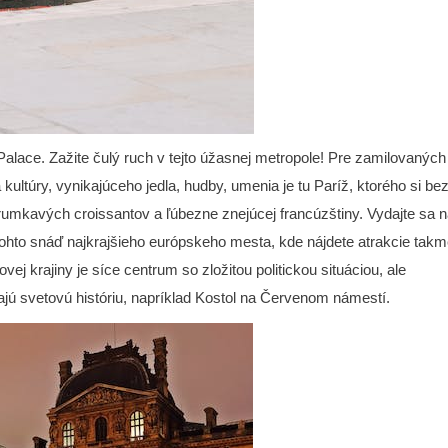
Palace. Zažite čulý ruch v tejto úžasnej metropole! Pre zamilovaných
 kultúry, vynikajúceho jedla, hudby, umenia je tu Paríž, ktorého si be
chrumkavých croissantov a ľúbezne znejúcej francúzštiny. Vydajte sa 
tohto snáď najkrajšieho európskeho mesta, kde nájdete atrakcie takm
 krajiny je síce centrum so zložitou politickou situáciou, ale
ajú svetovú históriu, napríklad Kostol na Červenom námestí.