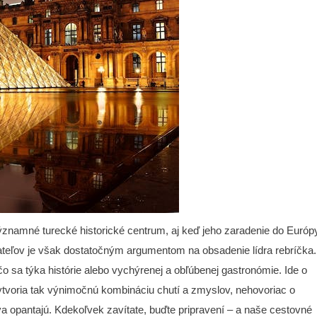
ýznamné turecké historické centrum, aj keď jeho zaradenie do Európ
ateľov je však dostatočným argumentom na obsadenie lídra rebríčka.
 čo sa týka histórie alebo vychýrenej a obľúbenej gastronómie. Ide o
tvoria tak výnimočnú kombináciu chutí a zmyslov, nehovoriac o
a opantajú. Kdekoľvek zavítate, buďte pripravení – a naše cestovné