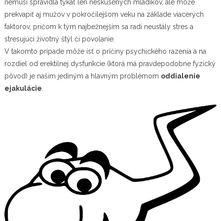
nemusí spravidla týkať len neskúsených mladíkov, ale môže
prekvapiť aj mužov v pokročilejšom veku na základe viacerých
faktorov, pričom k tým najbežnejším sa radí neustály stres a
stresujúci životný štýl či povolanie.
V takomto prípade môže ísť o príčiny psychického razenia a na
rozdiel od erektilnej dysfunkcie (ktorá má pravdepodobne fyzický
pôvod) je našim jediným a hlavným problémom
oddialenie
ejakulácie
.