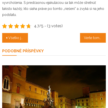
vyvrcholenia. S predčasnou ejakuláciou sa tak môže stretnúť
takisto každý, kto siaha práve po tomto „riešení“ a zvyká si na jeho
podstatu.
4.7/5 - (3 votes)
Navigace
Všetko je o nábytku
Verte tomu, že dokážete všetko
pro
PODOBNÉ PŘÍSPĚVKY
příspěvek