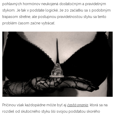
pohlavných hormónov neukojená dostatočným a pravidelným
stykom. Je tak v podstate logické, že zo začiatku sa s podobným
trapasom stretne, ale postupnou pravidelnosťou styku sa tento
problém časom začne vytrácať.
Príčinou však každopádne môže byť aj
častá onania
, ktorá sa na
rozdiel od skutočného styku líši svojou podstatou skorého