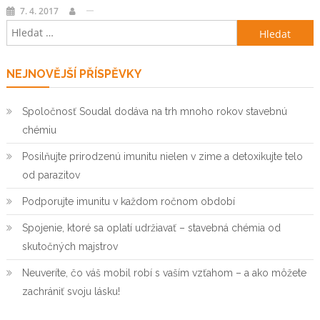
7. 4. 2017
Vyhledávání
NEJNOVĚJŠÍ PŘÍSPĚVKY
Spoločnosť Soudal dodáva na trh mnoho rokov stavebnú
chémiu
Posilňujte prirodzenú imunitu nielen v zime a detoxikujte telo
od parazitov
Podporujte imunitu v každom ročnom období
Spojenie, ktoré sa oplatí udržiavať – stavebná chémia od
skutočných majstrov
Neuveríte, čo váš mobil robí s vaším vzťahom – a ako môžete
zachrániť svoju lásku!