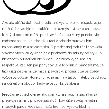
Ako ale bližšie definovať predčasné vyvrcholenie, respektíve je
možné, že nad týmto problémom rozmýšľa viacero chlapov a
každý si pod ním môže predstaviť inú dobu či iný princíp. Nie
nadarmo sa tento nedostatok radí v prípade mužov k tým
najobávanejším a najčastejším. O predčasnej ejakulácii spravidla
vravíme vtedy, ak vyvrcholenie prichádza do minúty od styku. V
niektorých prípadoch ide o dobu len niekoľkých sekúnd,
respektíve stačí len pár pohybov „a je to vonku“. Samozrejme, že
táto diagnostika môže mať aj psychickú príčinu, čiže
oslabené
vôľové ovládanie
, ktoré prichádza najmä v ťažšom alebo psychicky
náročnejšom období, kedy je psychika oslabená.
Predčasné vyvrcholenie, ako som už naznačil na začiatku, sa
prejavuje najmä v prípade začiatočníkov, čiže zvyčajne veľmi
mladých párov, kedy sa u muža hromadí vysoká hladina