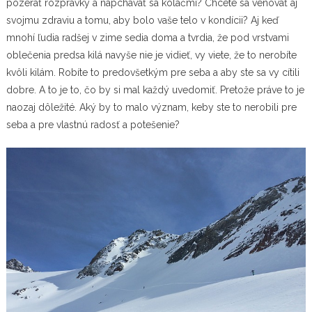
pozerať rozprávky a napchávať sa koláčmi? Chcete sa venovať aj
svojmu zdraviu a tomu, aby bolo vaše telo v kondícii? Aj keď
mnohí ľudia radšej v zime sedia doma a tvrdia, že pod vrstvami
oblečenia predsa kilá navyše nie je vidieť, vy viete, že to nerobíte
kvôli kilám. Robíte to predovšetkým pre seba a aby ste sa vy cítili
dobre. A to je to, čo by si mal každý uvedomiť. Pretože práve to je
naozaj dôležité. Aký by to malo význam, keby ste to nerobili pre
seba a pre vlastnú radosť a potešenie?