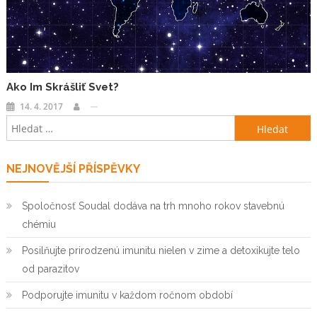
Ako Im Skrášliť Svet?
14. 4. 2017
Vyhledávání
NEJNOVĚJŠÍ PŘÍSPĚVKY
Spoločnosť Soudal dodáva na trh mnoho rokov stavebnú
chémiu
Posilňujte prirodzenú imunitu nielen v zime a detoxikujte telo
od parazitov
Podporujte imunitu v každom ročnom období