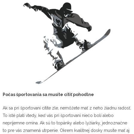
Počas športovania sa musíte cítiť pohodlne
Ak sa pri športovaní cítite zle, nemôžete mať z neho žiadnu radosť.
To isté platí vtedy, keď vás pri športovaní niečo bolí alebo
nepríjemne omína. Ak sú to topánky alebo lyžiarky, jednoznačne
to pre vás znamená utrpenie. Okrem kvalitnej dosky musíte mať aj