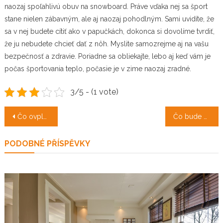
naozaj spoľahlivú
obuv na snowboard
. Práve vďaka nej sa šport
stane nielen zábavným, ale aj naozaj pohodlným. Sami uvidíte, že
sa v nej budete cítiť ako v papučkách, dokonca si dovolíme tvrdiť,
že ju nebudete chcieť dať z nôh. Myslite samozrejme aj na vašu
bezpečnosť a zdravie. Poriadne sa obliekajte, lebo aj keď vám je
počas športovania teplo, počasie je v zime naozaj zradné.
3/5 - (1 vote)
Navigace
Čo ovplyvňuje cenu poistky?
Čo bude zajtra?
pro
PODOBNÉ PŘÍSPĚVKY
příspěvek