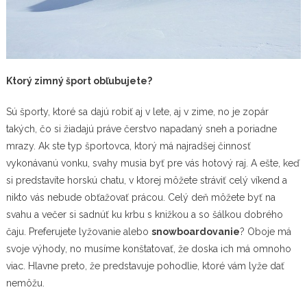
Ktorý zimný šport obľubujete?
Sú športy, ktoré sa dajú robiť aj v lete, aj v zime, no je zopár
takých, čo si žiadajú práve čerstvo napadaný sneh a poriadne
mrazy. Ak ste typ športovca, ktorý má najradšej činnosť
vykonávanú vonku, svahy musia byť pre vás hotový raj. A ešte, keď
si predstavíte horskú chatu, v ktorej môžete stráviť celý víkend a
nikto vás nebude obťažovať prácou. Celý deň môžete byť na
svahu a večer si sadnúť ku krbu s knižkou a so šálkou dobrého
čaju. Preferujete lyžovanie alebo
snowboardovanie
? Oboje má
svoje výhody, no musíme konštatovať, že doska ich má omnoho
viac. Hlavne preto, že predstavuje pohodlie, ktoré vám lyže dať
nemôžu.