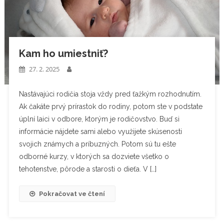
Kam ho umiestniť?
27. 2. 2025
Nastávajúci rodičia stoja vždy pred ťažkým rozhodnutím.
Ak čakáte prvý prírastok do rodiny, potom ste v podstate
úplní laici v odbore, ktorým je rodičovstvo. Buď si
informácie nájdete sami alebo využijete skúsenosti
svojich známych a príbuzných. Potom sú tu ešte
odborné kurzy, v ktorých sa dozviete všetko o
tehotenstve, pôrode a starosti o dieťa. V […]
Pokračovat ve čtení