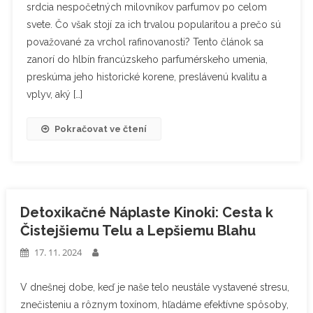
srdcia nespočetných milovníkov parfumov po celom
svete. Čo však stojí za ich trvalou popularitou a prečo sú
považované za vrchol rafinovanosti? Tento článok sa
zanorí do hlbín francúzskeho parfumérskeho umenia,
preskúma jeho historické korene, preslávenú kvalitu a
vplyv, aký […]
Pokračovat ve čtení
Detoxikačné Náplaste Kinoki: Cesta k
Čistejšiemu Telu a Lepšiemu Blahu
17. 11. 2024
V dnešnej dobe, keď je naše telo neustále vystavené stresu,
znečisteniu a rôznym toxínom, hľadáme efektívne spôsoby,