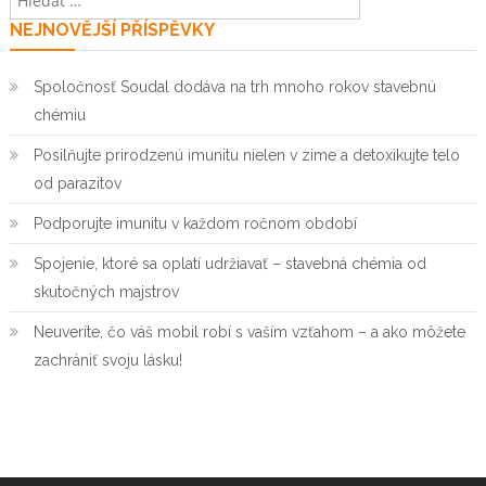
NEJNOVĚJŠÍ PŘÍSPĚVKY
příspěvky
Spoločnosť Soudal dodáva na trh mnoho rokov stavebnú
chémiu
Posilňujte prirodzenú imunitu nielen v zime a detoxikujte telo
od parazitov
Podporujte imunitu v každom ročnom období
Spojenie, ktoré sa oplatí udržiavať – stavebná chémia od
skutočných majstrov
Neuveríte, čo váš mobil robí s vaším vzťahom – a ako môžete
zachrániť svoju lásku!