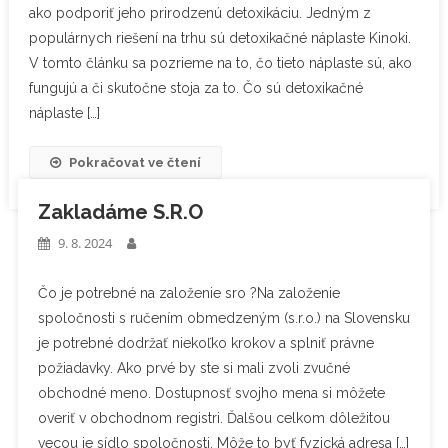
ako podporiť jeho prirodzenú detoxikáciu. Jedným z
populárnych riešení na trhu sú detoxikačné náplaste Kinoki.
V tomto článku sa pozrieme na to, čo tieto náplaste sú, ako
fungujú a či skutočne stoja za to. Čo sú detoxikačné
náplaste […]
Pokračovat ve čtení
Zakladáme S.R.O
9. 8. 2024
Čo je potrebné na založenie sro ?Na založenie
spoločnosti s ručením obmedzeným (s.r.o.) na Slovensku
je potrebné dodržať niekoľko krokov a splniť právne
požiadavky. Ako prvé by ste si mali zvoli zvučné
obchodné meno. Dostupnosť svojho mena si môžete
overiť v obchodnom registri. Ďalšou celkom dôležitou
vecou je sídlo spoločnosti. Môže to byť fyzická adresa […]