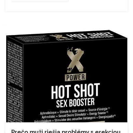
Prečo muži riešia problémy s erekciou