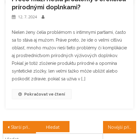
prírodnými doplnkami?
12. 7. 2024
Nielen ženy čelia problémom s intímnymi partiami, často
sa to stáva aj mužom. Práve preto, že ide o veľmi citlivú
oblasť, mnoho mužov rieši tieto problémy či komplikácie
aj prostredníctvom prírodných výživových doplnkov.
Pokiaľ je totiž zloženie produktu prírodné a opomína
syntetické zložky, len veľmi ťažko môže ublížiť alebo
poškodiť zdravie, pokiaľ sa užíva v […]
Pokračovat ve čtení
Navigace
Vyhledávání
Starší příspěvky
Novější příspěvky
pro